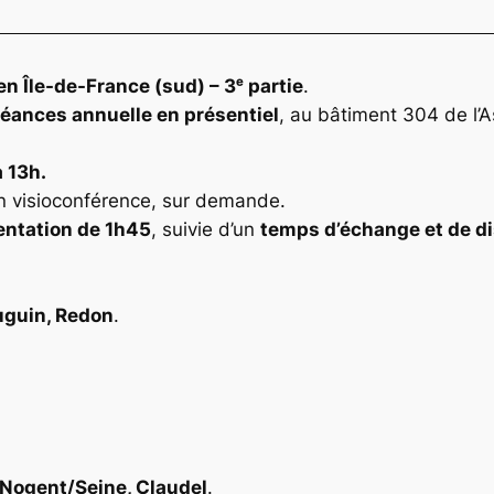
n Île-de-France (sud) – 3ᵉ partie
.
séances annuelle en présentiel
, au bâtiment 304 de l’A
 13h.
en visioconférence, sur demande.
entation de 1h45
, suivie d’un
temps d’échange et de d
auguin, Redon
.
/Nogent/Seine, Claudel
.