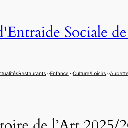
'Entraide Sociale de
tualités
Restaurants
Enfance
Culture/Loisirs
Aubett
toire de l’Art 2025/